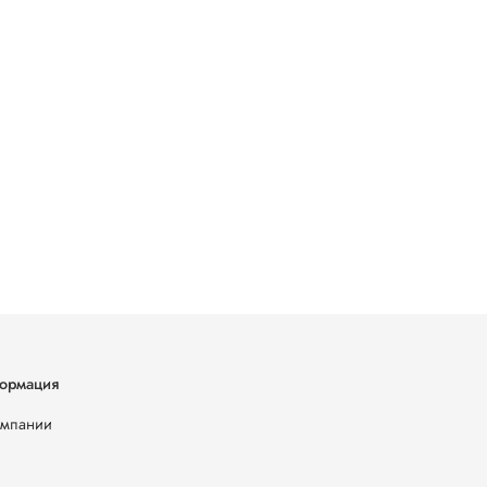
ормация
омпании