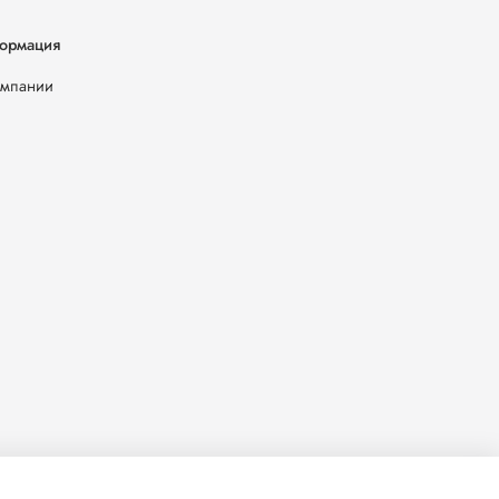
ормация
омпании