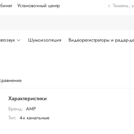
бинет
Установочный центр
г. Тюмень, 
втозвук
Шумоизоляция
Видеорегистраторы и радар-де
 сравнение
Характеристики
Бренд:
AMP
Тип:
4-х канальные