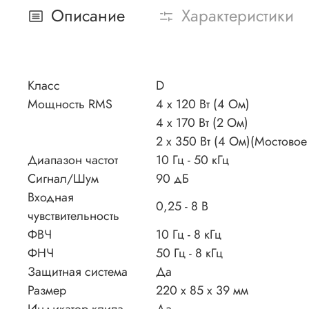
Описание
Характеристики
Класс
D
Мощность RMS
4 х 120 Вт (4 Ом)
4 х 170 Вт (2 Ом)
2 х 350 Вт (4 Ом)(Мостово
Диапазон частот
10 Гц - 50 кГц
Сигнал/Шум
90 дБ
Входная
0,25 - 8 В
чувствительность
ФВЧ
10 Гц - 8 кГц
ФНЧ
50 Гц - 8 кГц
Защитная система
Да
Размер
220 х 85 х 39 мм
Индикатор клипа
Да