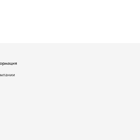
ормация
омпании