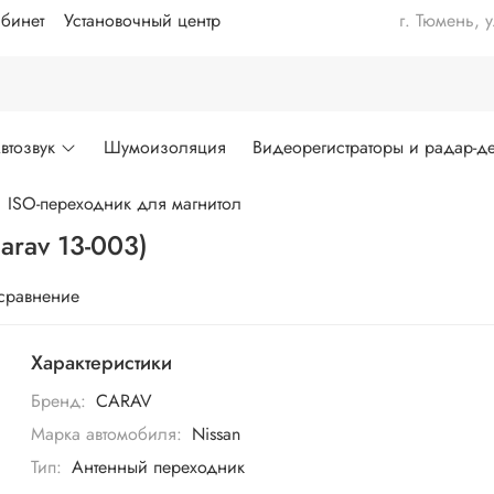
бинет
Установочный центр
г. Тюмень, 
втозвук
Шумоизоляция
Видеорегистраторы и радар-де
ISO-переходник для магнитол
arav 13-003)
 сравнение
Характеристики
Бренд:
CARAV
Марка автомобиля:
Nissan
Тип:
Антенный переходник