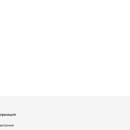
ормация
омпании