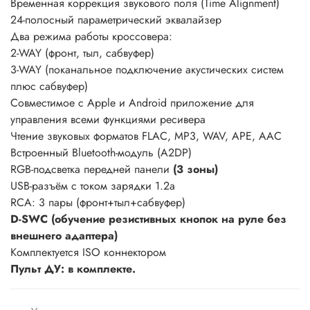
Временная коррекция звукового поля (Time Alignment)
24-полосный параметрический эквалайзер
Два режима работы кроссовера:
2-WAY (фронт, тыл, сабвуфер)
3-WAY (поканальное подключение акустических систем
плюс сабвуфер)
Совместимое с Apple и Android приложение для
управления всеми функциями ресивера
Чтение звуковых форматов FLAC, MP3, WAV, APE, AAC
Встроенный Bluetooth-модуль (A2DP)
RGB-подсветка передней панели
(3 зоны)
USB-разъём с током зарядки 1.2а
RCA: 3 пары (фронт+тыл+сабвуфер)
D-SWC (обучение резистивных кнопок на руле без
внешнего адаптера)
Комплектуется ISO коннектором
Пульт ДУ: в комплекте.