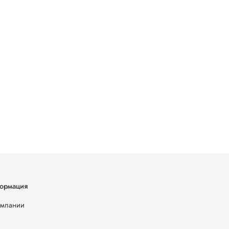
ормация
омпании