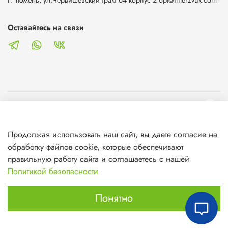
Г. Тюмень, ул.Червишевский тракт 64 корпус 2 opt@interzvuk.com
Оставайтесь на связи
О магазине
Продолжая использовать наш сайт, вы даете согласие на
Клиентам
обработку файлов cookie, которые обеспечивают
правильную работу сайта и соглашаетесь с нашей
Информация
Политикой безопасности
Понятно
Главная
Поиск
Корзина
Избранное
Профиль