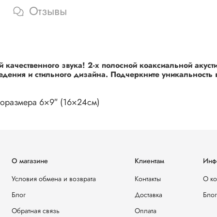
ВЧ-динамик:
Отзывы
1″ (25,4мм) купольный шелковый ВЧ
Неодимовый магнит с жидкостным охлаждением
Изменяемый угол наклона
Защита от перегрузки
качественного звука! 2-х полосной коаксиальной акуст
Кроссовер:
ведения и стильного дизайна. Подчеркните уникальность
Высококачественный пленочный конденсатор
Крутизна спада 6 дб/октаву
Цепь защиты ВЧ-динамика от перегрузки
поразмера 6×9″ (16×24см)
О магазине
Клиентам
Инф
Условия обмена и возврата
Контакты
О к
Блог
Доставка
Блог
Обратная связь
Оплата