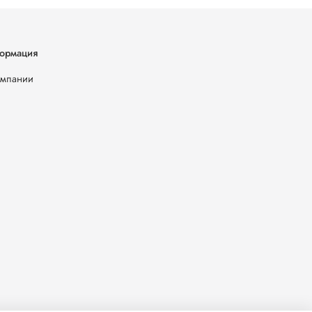
ормация
омпании