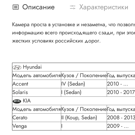
Описание
Характеристики
Камера проста в установке и незаметна, что позв
информацию всего происходящего сзади, при этом 
жестких условиях российских дорог.
Hyundai
Модель автомобиля
Кузов / Поколение
Год выпуск
Accent
IV (Sedan)
2010 - …
Solaris
I (Sedan)
2010 - 2017
KIA
Модель автомобиля
Кузов / Поколение
Год выпуск
Cerato
II (Koup, Sedan)
2008 - 201
Venga
I
2009 - …