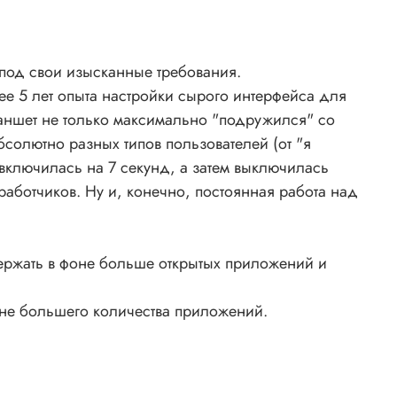
 под свои изысканные требования.
ее 5 лет опыта настройки сырого интерфейса для
ux
ланшет не только максимально "подружился" со
олютно разных типов пользователей (от "я
включилась на 7 секунд, а затем выключилась
-A75
работчиков. Ну и, конечно, постоянная работа над
)
/4 Ω
 держать в фоне больше открытых приложений и
не большего количества приложений.