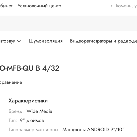
бинет
Установочный центр
г. Тюмень, 
втозвук
Шумоизоляция
Видеорегистраторы и радар-де
RO-MFB-QU B 4/32
 сравнение
Характеристики
Бренд:
Wide Media
Тип:
9" дюймов
Типоразмер магнитолы:
Магнитолы ANDROID 9"/10"