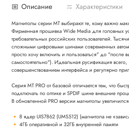
Описание
Характеристики
Магнитолы серии MT выбирают те, кому важно мак
Фирменная прошивка Wide Media для головных устр
требовательных российских пользователей. Тысяч
сложными цифровыми шинами современных автомоб
просто хочу включить и пользоваться" до "после
самостоятельно"). Идеальная русификация всего, ч
совершенствованием интерфейса и регулярно при
Серия MT PRO от базовой отличается тем, что быс
подключать по оптике и SPDIF шине внешние про
В обновленной PRO версии магнитолы увеличился
🔸 8 ядер UIS7862 (UMS512) (магнитола не «завис
🔸 4ГБ оперативной и 32ГБ внутренней памяти