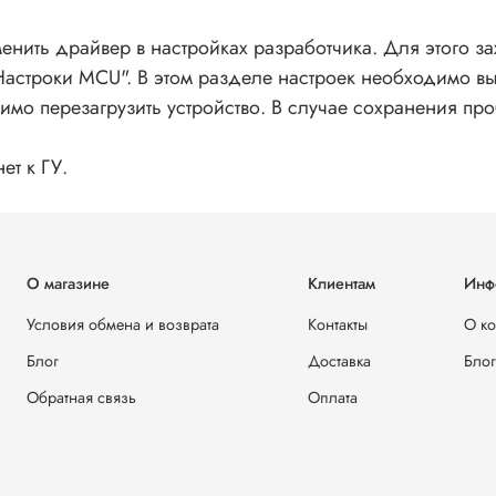
Встроенный DSP
Есть
Характеристика DSP
ROHM3
сменить драйвер в настройках разработчика. Для этого з
Поддержка SPDIF
Есть
"Настроки MCU". В этом разделе настроек необходимо вы
Количество полос эквалайзера
48
мо перезагрузить устройство. В случае сохранения пр
Доступ в интернет
ет к ГУ.
есть Google play market, встроенный
Доступ в интернет
браузер
Поддержка
Встроенный 4G
3G/4G
О магазине
Клиентам
Инф
Слот для SIM-
Есть
карты
Условия обмена и возврата
Контакты
О к
Wi-Fi
Встроенный
Блог
Доставка
Блог
Обратная связь
Оплата