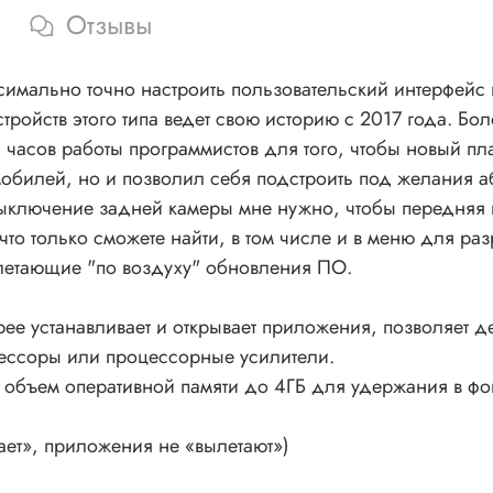
радиостанции на дисплее
Отзывы
Подсветка
Многоцветная
клавиш
CD/DVD
симально точно настроить пользовательский интерфейс
Нет
проигрыватель
ойств этого типа ведет свою историю с 2017 года. Бол
F out, SW out (1.5В) / Rear Camera in, A
и часов работы программистов для того, чтобы новый п
RCA выходы
In, Video in
илей, но и позволил себя подстроить под желания абс
Тип процессора
Unisoc UIS7862 (UMS512)
 выключение задней камеры мне нужно, чтобы передняя 
Характеристики
Восьмиядерный процессор (2 x Cortex
то только сможете найти, в том числе и в меню для раз
процессора
@ 1.82 GHz, 6 x Cortex-A55 @ 1.82 GHz 
летающие "по воздуху" обновления ПО.
Радио тюнер
TDA7708
Микросхема
TDA7850 (4 x 50 W/4 Ω max; 4 x 30 W
трее устанавливает и открывает приложения, позволяет
усилителя
@ 14.4 V, 1 kHz, 10 %; )
цессоры или процессорные усилители.
Оперативная
4 Гб
 объем оперативной памяти до 4ГБ для удержания в фо
память
Встроенная
32 Гб
память
ает», приложения не «вылетают»)
Гарантия
12 мес.