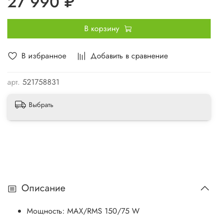
27 990 ₽
этой серии демонстрируют высочайшую эффективность
даже без использования дополнительных внешних
В корзину
усилителей.
Для требовательных слушателей, желающих полностью
В избранное
Добавить в сравнение
раскрыть для себя все достоинства акустики BLAM серии
RELAX, рекомендуется применение дополнительного,
арт.
521758831
внешнего усилителя.
Выбрать
Описание
Мощность: MAX/RMS 150/75 W