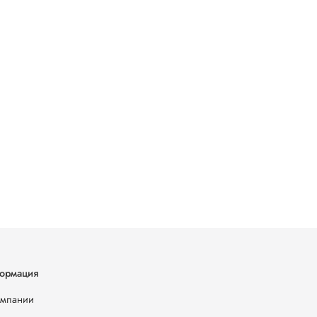
ормация
омпании