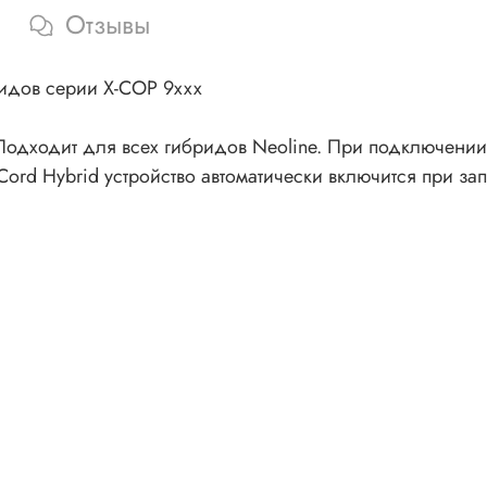
Отзывы
ридов серии Х-СОР 9ххх
 Подходит для всех гибридов Neoline. При подключении
ord Hybrid устройство автоматически включится при за