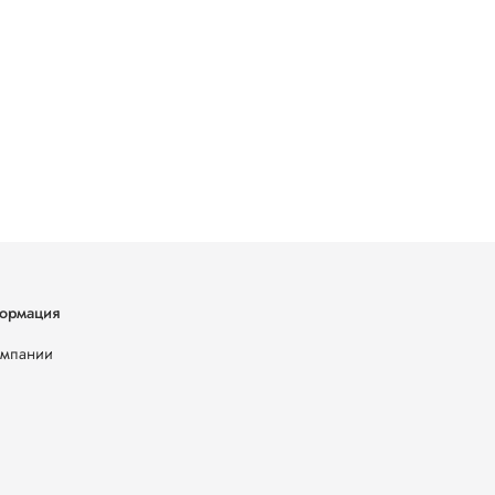
ормация
омпании