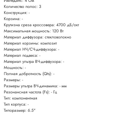
Импеданс:
4 Ом
Количество полос:
3
Конструкция:
-
Корзина:
-
Крутизна среза кроссовера:
4700 дБ/окт
Максимальная мощность:
120 Вт
Материал диффузора:
стекловолокно
Материал корзины:
композит
Материал НЧ/СЧ-диффузора:
-
Материал подвеса:
-
Материал ультра ВЧ-диффузора:
-
Мощность:
-
Полная добротность (Qts):
-
Размеры:
-
Размеры ультра ВЧ-динамика:
- мм
Резонансная частота (Fs):
- Гц
Тип:
компонентная
Тип корпуса:
-
Типоразмер:
6.5"