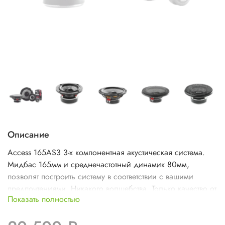
Описание
Access 165AS3 3-х компонентная акустическая система.
Мидбас 165мм и среднечастотный динамик 80мм,
позволят построить систему в соответствии с вашими
предпочтениями. Никакого волшебства. Только качество от
Показать полностью
Focal ! Focal уделяет повышенное внимание надежности
и музыкальности всех своих продуктов .Откройте для себя
новые музыкальные ощущения и войдите в мир