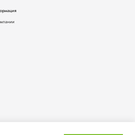
ормация
омпании