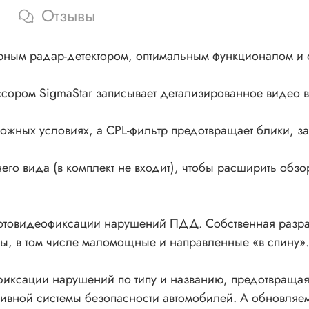
Отзывы
турным радар-детектором, оптимальным функционалом и
ссором SigmaStar записывает детализированное видео в
ожных условиях, а CPL-фильтр предотвращает блики, за
его вида (в комплект не входит), чтобы расширить обзо
отовидеофиксации нарушений ПДД. Собственная разраб
ы, в том числе маломощные и направленные «в спину».
 фиксации нарушений по типу и названию, предотвраща
тивной системы безопасности автомобилей. А обновляем