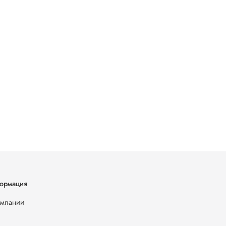
ормация
омпании