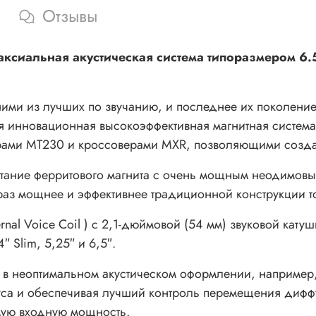
Отзывы
ксиальная акустическая система типоразмером 6.
ими из лучших по звучанию, и последнее их поколение 
 инновационная высокоэффективная магнитная система.
рами MT230 и кроссоверами MXR, позволяющими создав
етание ферритового магнита с очень мощным неодимовы
 раз мощнее и эффективнее традиционной конструкции т
ternal Voice Coil ) с 2,1-дюймовой (54 мм) звуковой ка
″ Slim, 5,25″ и 6,5″.
в неоптимальном акустическом оформлении, например, в 
пуса и обеспечивая лучший контроль перемещения диффу
мую входную мощность.