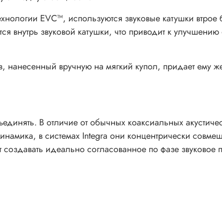
ехнологии EVC™, используются звуковые катушки втро
я внутрь звуковой катушки, что приводит к улучшению 
нанесенный вручную на мягкий купол, придает ему же
 объединять. В отличие от обычных коаксиальных акустич
намика, в системах Integra они концентрически совме
 создавать идеально согласованное по фазе звуковое 