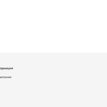
ормация
омпании