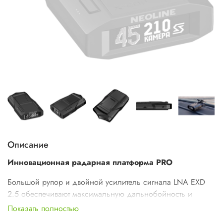
Описание
Инновационная радарная платформа PRO
Большой рупор и двойной усилитель сигнала LNA EXD
2.5 обеспечивают максимальную дальнобойность и
точность детектирования. Не имеющая аналогов особая
Показать полностью
крупная линза позволяет обнаруживать радары