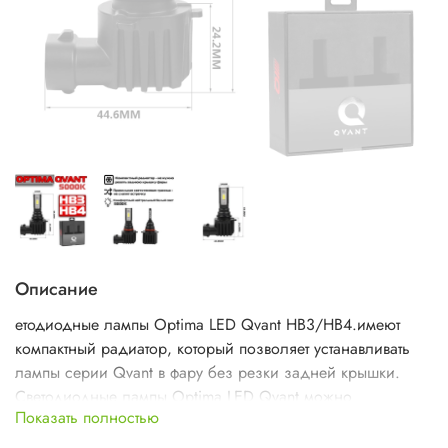
Описание
етодиодные лампы Optima LED Qvant HB3/HB4.имеют
компактный радиатор, который позволяет устанавливать
лампы серии Qvant в фару без резки задней крышки.
Светодиодные лампы Optima LED Qvant можно
Показать полностью
устанавливать в машины и мотоциклы с бортовой сетью 12
вольт и 24 вольта.