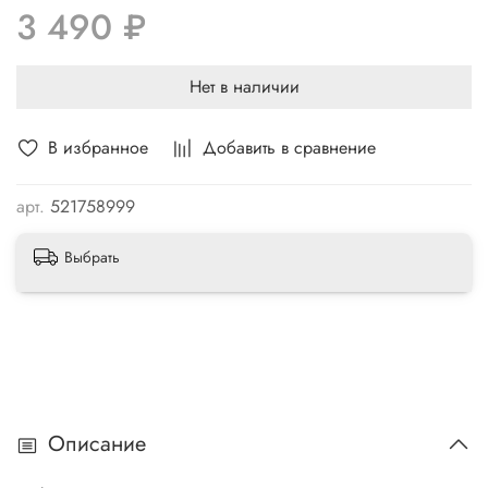
3 490 ₽
Optima Qvant – имеют белоснежный цвет и идеально
Нет в наличии
совместимы со штатным ксеноном.
Используются в головном свете и противотуманных фарах.
В избранное
Добавить в сравнение
арт.
521758999
Выбрать
Описание