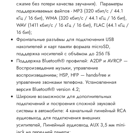
сжатие без потери качества звучания). Параметры
поддерживаемых файлов - MP3 (320 кбит/с / 44.1
кГц / 16 бит), WMA (320 кбит/с / 44.1 кГц / 16 бит),
WAV (1411 кбит/с / 16 кГц / 16 бит), FLAC (44.1 кГц /
16 бит);
Фронтальные разъёмы для подключения USB
накопителей и карт памяти формата microSD,
поддержка носителей с объёмом до 256 ГБ
Поддержка Bluetooth® профилей: A2DP и AVRCP —
Воспроизведение музыки, управление
воспроизведением; HSP, HFP — hands-free и
управление звонками телефона. Установленная
версия Bluetooth® version 4.2;
Широкие возможности для дополнительных
подключений и построения сложной звуковой
системы в автомобиле: 4 канальный линейный RCA
аудиовыход для подключения внешних
усилителей, Линейный аудиовход AUX 3,5 мм mini-
jack на передней панели;