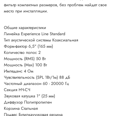
фильтр компактных размеров, без проблем найдет свое
место при инсталляции.
Общие характеристики
Линейка
Experience Line Standard
Тип акустической системы
Коаксиальная
Форм-фактор
6,5" (165 мм)
Количество полос
2
Мощность (RMS)
50 Вт
Мощность (Max)
100 Вт
Импеданс
4 Ом
Чувствительность (SPL 1Вт/1м)
88 дБ
Частотный диапазон
60 - 20000 Гц
Секция НЧ-СЧ
Звуковая катушка
1" (25 мм)
Диффузор
Полипропилен
Корзина
Стальная
Подвес
Бутилкаучуковая резина